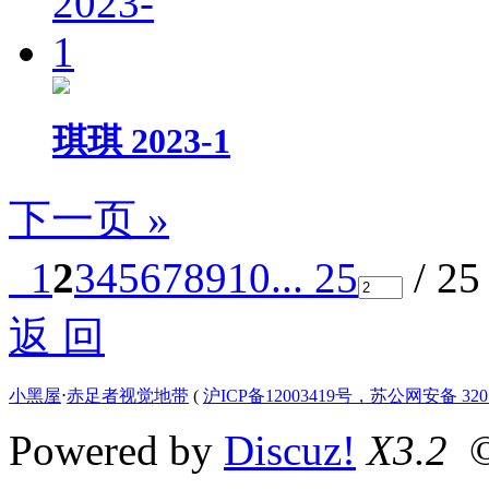
琪琪 2023-1
下一页 »
1
2
3
4
5
6
7
8
9
10
... 25
/ 2
返 回
小黑屋
⋅
赤足者视觉地带
(
沪ICP备12003419号，苏公网安备 3207
Powered by
Discuz!
X3.2
©