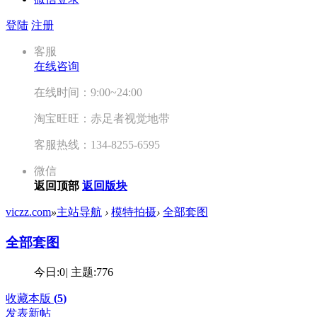
登陆
注册
客服
在线咨询
在线时间：9:00~24:00
淘宝旺旺：赤足者视觉地带
客服热线：134-8255-6595
微信
返回顶部
返回版块
viczz.com
»
主站导航
›
模特拍摄
›
全部套图
全部套图
今日:
0
|
主题:
776
收藏本版
(
5
)
发表新帖