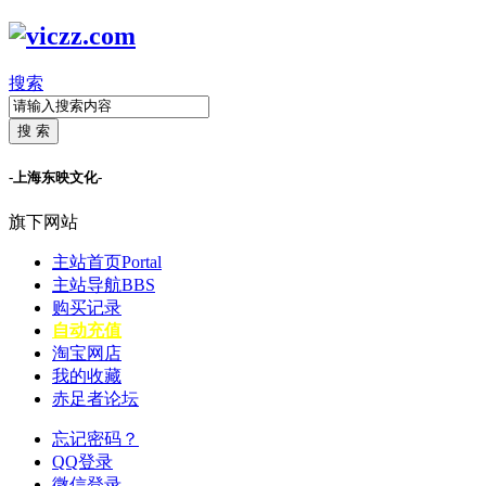
搜索
搜 索
-上海东映文化-
旗下网站
主站首页
Portal
主站导航
BBS
购买记录
自动充值
淘宝网店
我的收藏
赤足者论坛
忘记密码？
QQ登录
微信登录