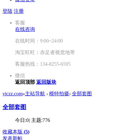
登陆
注册
客服
在线咨询
在线时间：9:00~24:00
淘宝旺旺：赤足者视觉地带
客服热线：134-8255-6595
微信
返回顶部
返回版块
viczz.com
»
主站导航
›
模特拍摄
›
全部套图
全部套图
今日:
0
|
主题:
776
收藏本版
(
5
)
发表新帖