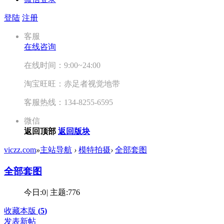
登陆
注册
客服
在线咨询
在线时间：9:00~24:00
淘宝旺旺：赤足者视觉地带
客服热线：134-8255-6595
微信
返回顶部
返回版块
viczz.com
»
主站导航
›
模特拍摄
›
全部套图
全部套图
今日:
0
|
主题:
776
收藏本版
(
5
)
发表新帖