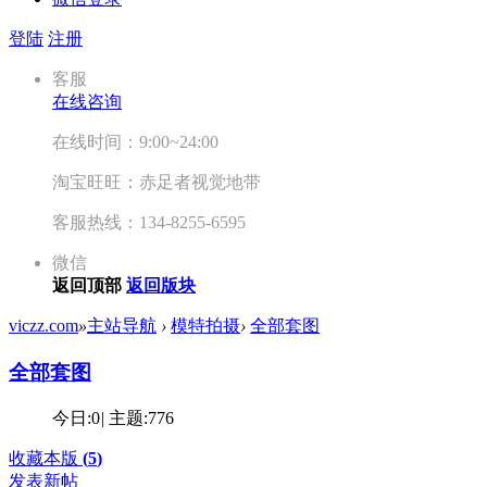
登陆
注册
客服
在线咨询
在线时间：9:00~24:00
淘宝旺旺：赤足者视觉地带
客服热线：134-8255-6595
微信
返回顶部
返回版块
viczz.com
»
主站导航
›
模特拍摄
›
全部套图
全部套图
今日:
0
|
主题:
776
收藏本版
(
5
)
发表新帖