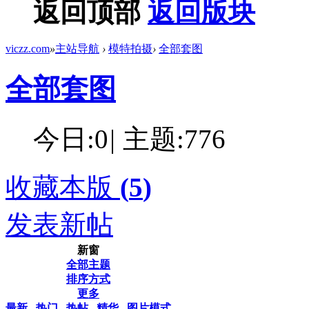
返回顶部
返回版块
viczz.com
»
主站导航
›
模特拍摄
›
全部套图
全部套图
今日:
0
|
主题:
776
收藏本版
(
5
)
发表新帖
新窗
全部主题
排序方式
更多
最新
热门
热帖
精华
图片模式