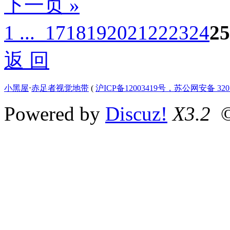
下一页 »
1 ...
17
18
19
20
21
22
23
24
25
返 回
小黑屋
⋅
赤足者视觉地带
(
沪ICP备12003419号，苏公网安备 3207
Powered by
Discuz!
X3.2
©