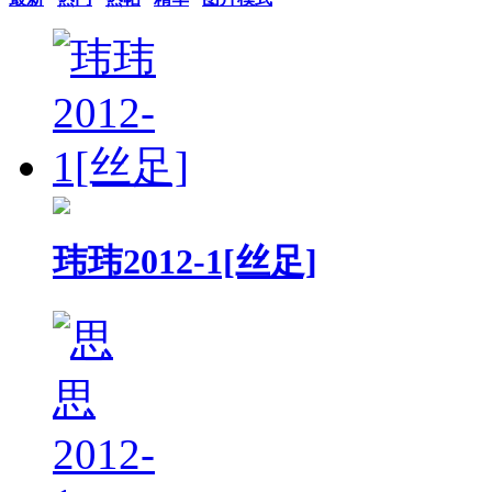
玮玮2012-1[丝足]