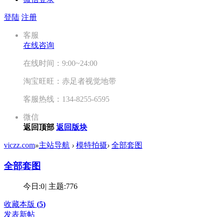
登陆
注册
客服
在线咨询
在线时间：9:00~24:00
淘宝旺旺：赤足者视觉地带
客服热线：134-8255-6595
微信
返回顶部
返回版块
viczz.com
»
主站导航
›
模特拍摄
›
全部套图
全部套图
今日:
0
|
主题:
776
收藏本版
(
5
)
发表新帖