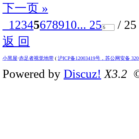
下一页 »
1
2
3
4
5
6
7
8
9
10
... 25
/ 2
返 回
小黑屋
⋅
赤足者视觉地带
(
沪ICP备12003419号，苏公网安备 3207
Powered by
Discuz!
X3.2
©