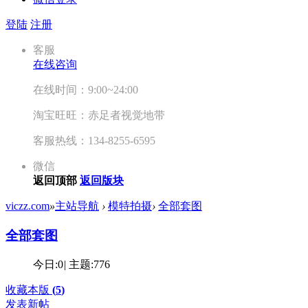
登陆
注册
客服
在线咨询
在线时间：9:00~24:00
淘宝旺旺：赤足者视觉地带
客服热线：134-8255-6595
微信
返回顶部
返回版块
viczz.com
»
主站导航
›
模特拍摄
›
全部套图
全部套图
今日:
0
|
主题:
776
收藏本版
(
5
)
发表新帖