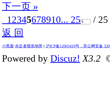
下一页 »
1
2
3
4
5
6
7
8
9
10
... 25
/ 2
返 回
小黑屋
⋅
赤足者视觉地带
(
沪ICP备12003419号，苏公网安备 3207
Powered by
Discuz!
X3.2
©