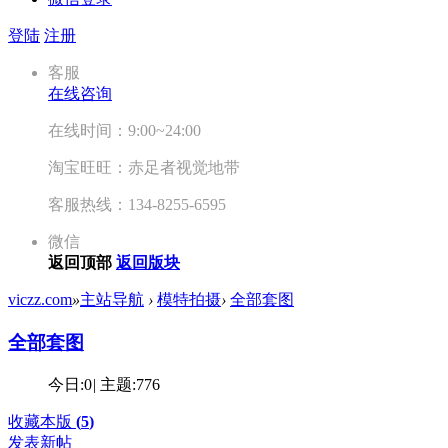
登陆
注册
客服
在线咨询
在线时间：9:00~24:00
淘宝旺旺：赤足者视觉地带
客服热线：134-8255-6595
微信
返回顶部
返回版块
viczz.com
»
主站导航
›
模特拍摄
›
全部套图
全部套图
今日:
0
|
主题:
776
收藏本版
(
5
)
发表新帖