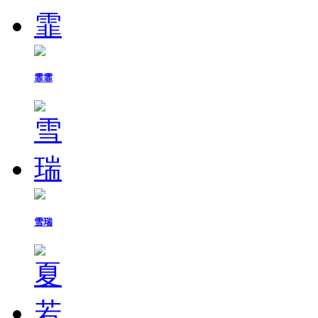
霏霏
雪瑞