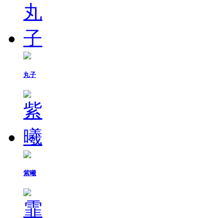
丸子
紫曦