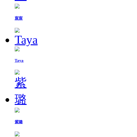
宸宸
Taya
紫璐