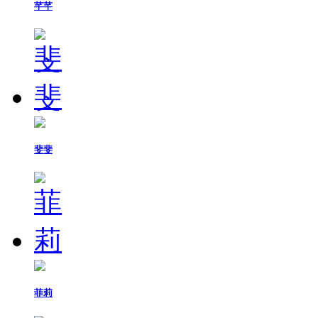
芊芊
斐斐
菲莉