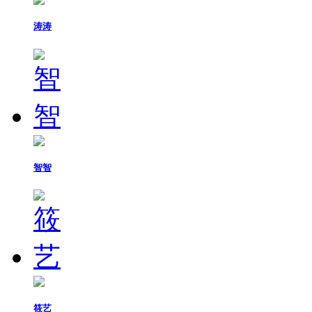
涛涛
智智
筱艺