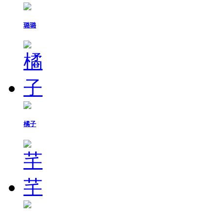
璐璐
橘子