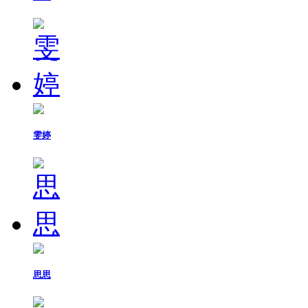
雯婷
思思