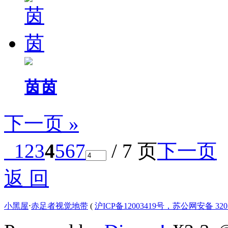
茵茵
下一页 »
1
2
3
4
5
6
7
/ 7 页
下一页
返 回
小黑屋
⋅
赤足者视觉地带
(
沪ICP备12003419号，苏公网安备 3207