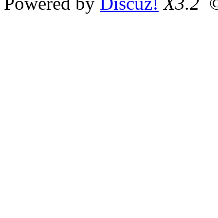
Powered by
Discuz!
X3.2
©