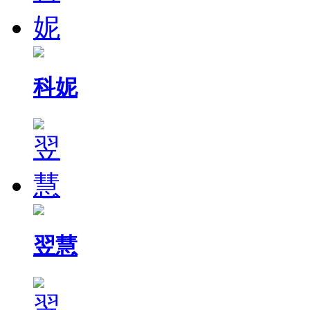
科妮
翌慧