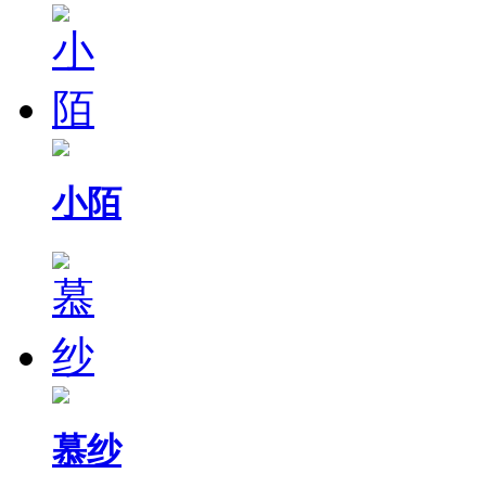
小陌
慕纱