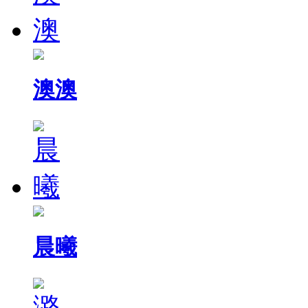
澳澳
晨曦