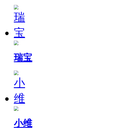
瑞宝
小维