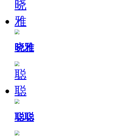
晓雅
聪聪