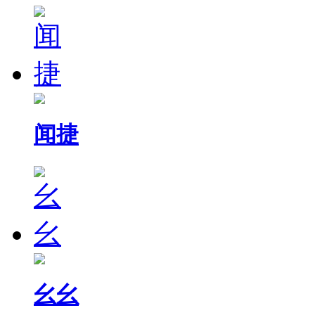
闻捷
幺幺