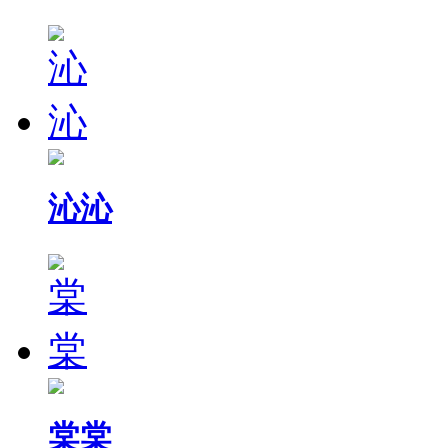
沁沁
棠棠