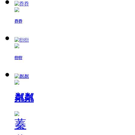
乔乔
衍衍
粼粼