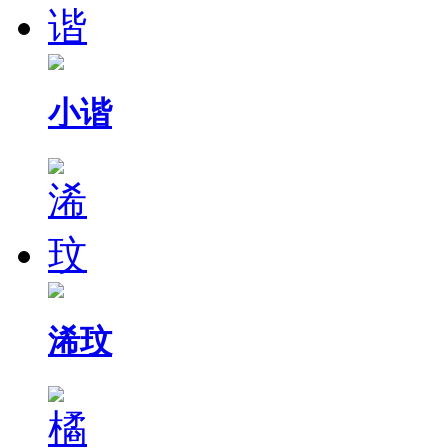
小谐
浠玟