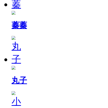
蓁蓁
丸子