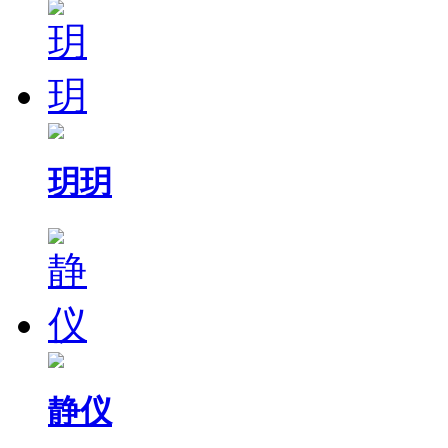
玥玥
静仪