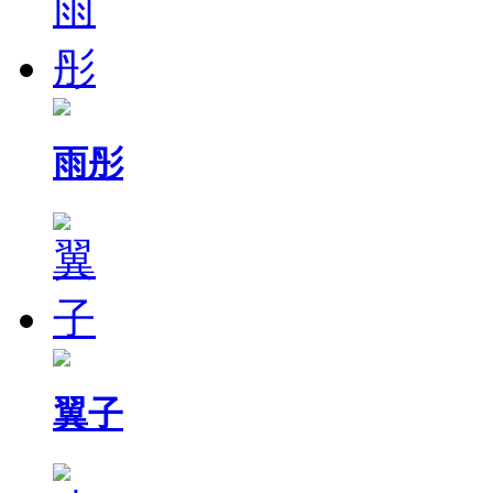
雨彤
翼子