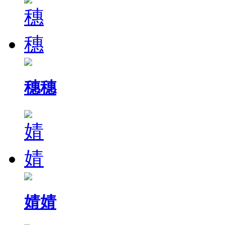
穗穗
婧婧