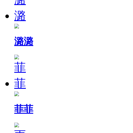
潞潞
菲菲