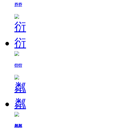
乔乔
衍衍
粼粼