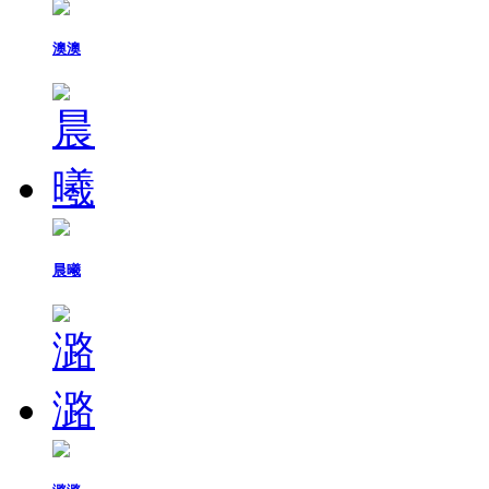
澳澳
晨曦