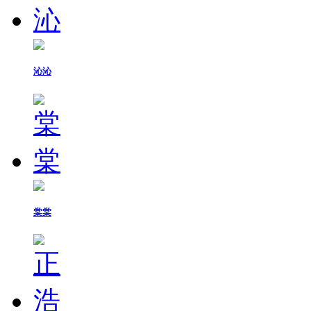
沁沁
棠棠