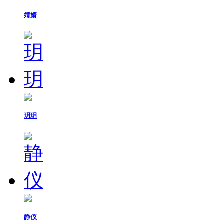
婧婧
玥玥
静仪