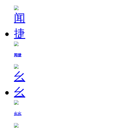
闻捷
幺幺