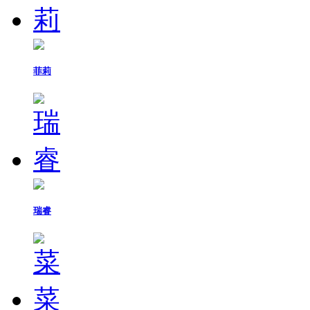
菲莉
瑞睿