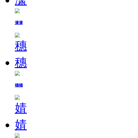
潇潇
穗穗