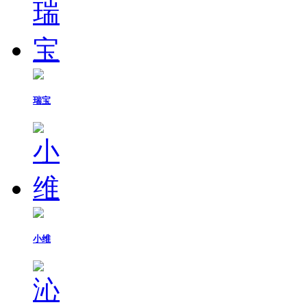
瑞宝
小维