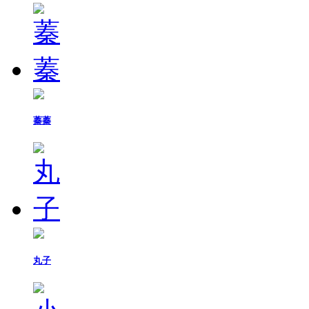
蓁蓁
丸子