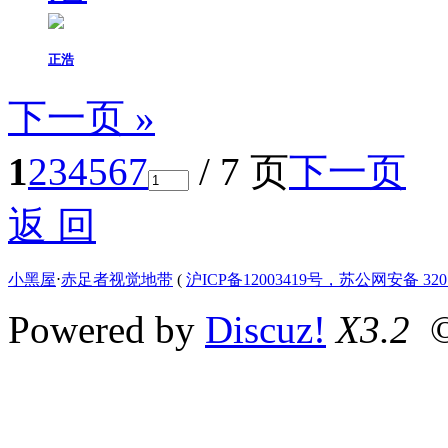
正浩
下一页 »
1
2
3
4
5
6
7
/ 7 页
下一页
返 回
小黑屋
⋅
赤足者视觉地带
(
沪ICP备12003419号，苏公网安备 3207
Powered by
Discuz!
X3.2
©