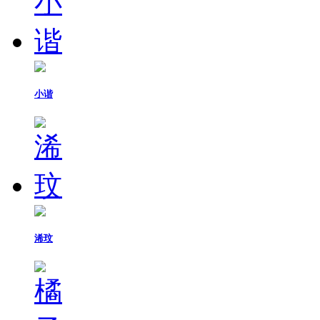
小谐
浠玟