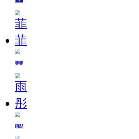
潞潞
菲菲
雨彤