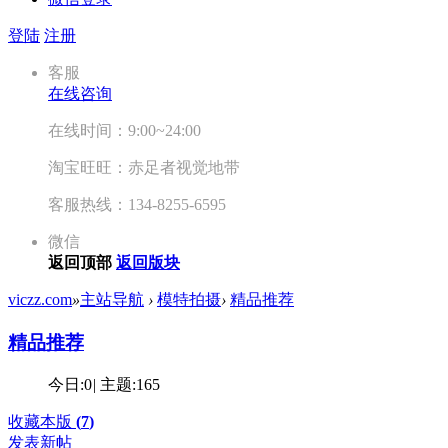
登陆
注册
客服
在线咨询
在线时间：9:00~24:00
淘宝旺旺：赤足者视觉地带
客服热线：134-8255-6595
微信
返回顶部
返回版块
viczz.com
»
主站导航
›
模特拍摄
›
精品推荐
精品推荐
今日:
0
|
主题:
165
收藏本版
(
7
)
发表新帖