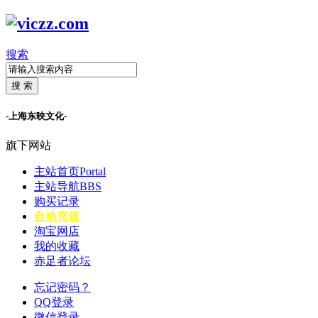
搜索
搜 索
-上海东映文化-
旗下网站
主站首页
Portal
主站导航
BBS
购买记录
自动充值
淘宝网店
我的收藏
赤足者论坛
忘记密码？
QQ登录
微信登录