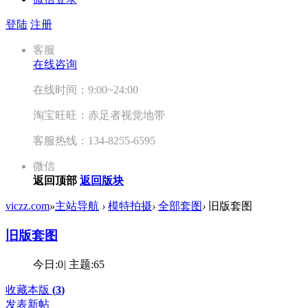
登陆
注册
客服
在线咨询
在线时间：9:00~24:00
淘宝旺旺：赤足者视觉地带
客服热线：134-8255-6595
微信
返回顶部
返回版块
viczz.com
»
主站导航
›
模特拍摄
›
全部套图
›
旧版套图
旧版套图
今日:
0
|
主题:
65
收藏本版
(
3
)
发表新帖