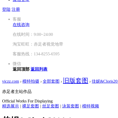
登陆
注册
客服
在线咨询
在线时间：9:00~24:00
淘宝旺旺：赤足者视觉地带
客服热线：134-8255-6595
微信
返回顶部
返回列表
旧版套图
viczz.com
›
模特拍摄
›
全部套图
›
›
佳妮&Cloris20
赤足者主站作品
Official Works For Displaying
精选展示
|
裸足套图
|
丝足套图
|
泳装套图
|
模特视频