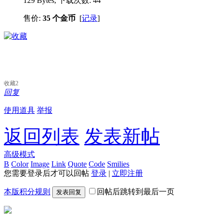
129 Bytes, 下载次数: 44
售价:
35 个金币
[
记录
]
收藏
2
回复
使用道具
举报
返回列表
发表新帖
高级模式
B
Color
Image
Link
Quote
Code
Smilies
您需要登录后才可以回帖
登录
|
立即注册
本版积分规则
回帖后跳转到最后一页
发表回复