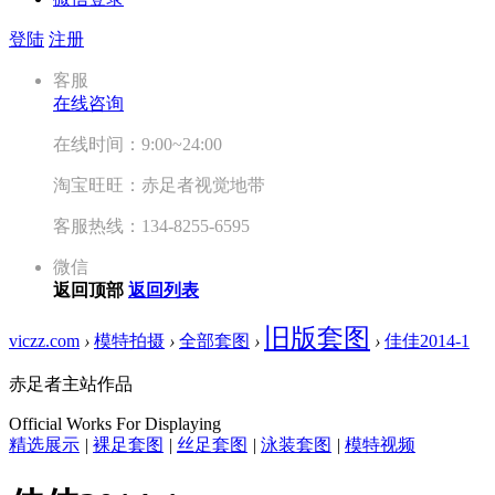
登陆
注册
客服
在线咨询
在线时间：9:00~24:00
淘宝旺旺：赤足者视觉地带
客服热线：134-8255-6595
微信
返回顶部
返回列表
旧版套图
viczz.com
›
模特拍摄
›
全部套图
›
›
佳佳2014-1
赤足者主站作品
Official Works For Displaying
精选展示
|
裸足套图
|
丝足套图
|
泳装套图
|
模特视频