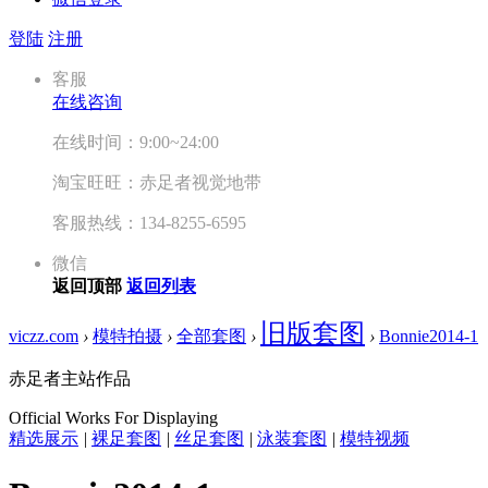
登陆
注册
客服
在线咨询
在线时间：9:00~24:00
淘宝旺旺：赤足者视觉地带
客服热线：134-8255-6595
微信
返回顶部
返回列表
旧版套图
viczz.com
›
模特拍摄
›
全部套图
›
›
Bonnie2014-1
赤足者主站作品
Official Works For Displaying
精选展示
|
裸足套图
|
丝足套图
|
泳装套图
|
模特视频