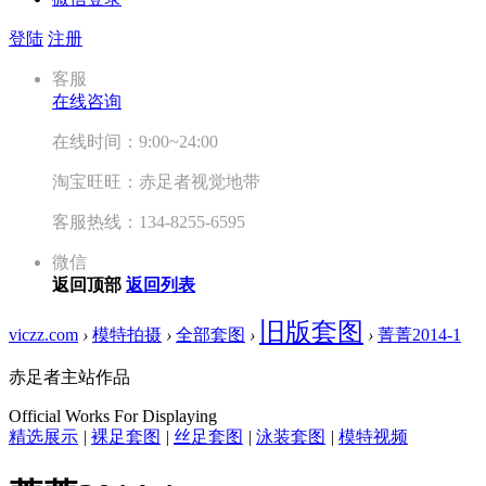
登陆
注册
客服
在线咨询
在线时间：9:00~24:00
淘宝旺旺：赤足者视觉地带
客服热线：134-8255-6595
微信
返回顶部
返回列表
旧版套图
viczz.com
›
模特拍摄
›
全部套图
›
›
菁菁2014-1
赤足者主站作品
Official Works For Displaying
精选展示
|
裸足套图
|
丝足套图
|
泳装套图
|
模特视频