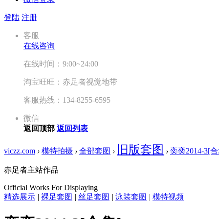
登陆
注册
客服
在线咨询
在线时间：9:00~24:00
淘宝旺旺：赤足者视觉地带
客服热线：134-8255-6595
微信
返回顶部
返回列表
旧版套图
viczz.com
›
模特拍摄
›
全部套图
›
›
奕奕2014-3[合
赤足者主站作品
Official Works For Displaying
精选展示
|
裸足套图
|
丝足套图
|
泳装套图
|
模特视频