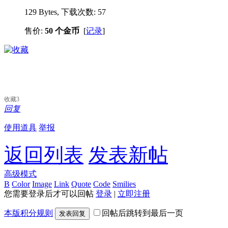
129 Bytes, 下载次数: 57
售价:
50 个金币
[
记录
]
收藏
3
回复
使用道具
举报
返回列表
发表新帖
高级模式
B
Color
Image
Link
Quote
Code
Smilies
您需要登录后才可以回帖
登录
|
立即注册
本版积分规则
回帖后跳转到最后一页
发表回复