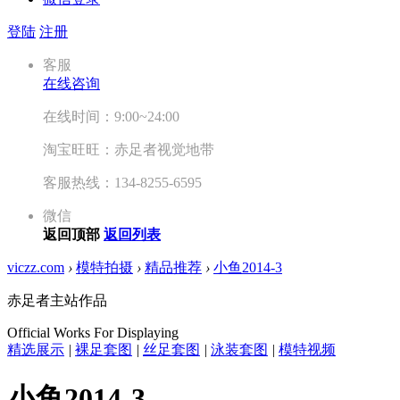
登陆
注册
客服
在线咨询
在线时间：9:00~24:00
淘宝旺旺：赤足者视觉地带
客服热线：134-8255-6595
微信
返回顶部
返回列表
viczz.com
›
模特拍摄
›
精品推荐
›
小鱼2014-3
赤足者主站作品
Official Works For Displaying
精选展示
|
裸足套图
|
丝足套图
|
泳装套图
|
模特视频
小鱼2014-3