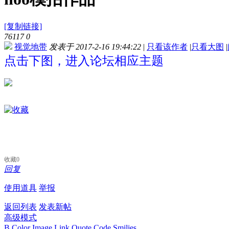
[复制链接]
76117
0
视觉地带
发表于 2017-2-16 19:44:22
|
只看该作者
|
只看大图
|
点击下图，进入论坛相应主题
收藏
0
回复
使用道具
举报
返回列表
发表新帖
高级模式
B
Color
Image
Link
Quote
Code
Smilies