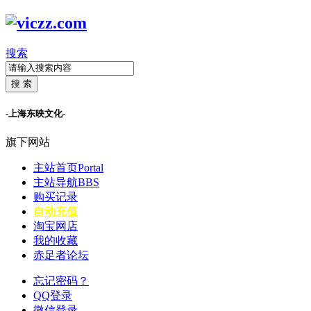
搜索
搜 索
-上海东映文化-
旗下网站
主站首页
Portal
主站导航
BBS
购买记录
自动充值
淘宝网店
我的收藏
赤足者论坛
忘记密码？
QQ登录
微信登录