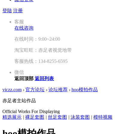
登陆
注册
客服
在线咨询
在线时间：9:00~24:00
淘宝旺旺：赤足者视觉地带
客服热线：134-8255-6595
微信
返回顶部
返回列表
viczz.com
›
官方论坛
›
论坛推荐
›
hoo模拍作品
赤足者主站作品
Official Works For Displaying
精选展示
|
裸足套图
|
丝足套图
|
泳装套图
|
模特视频
hoo模拍作品