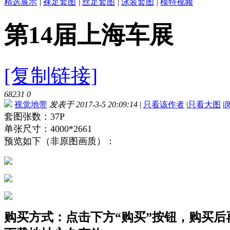
精选展示
|
裸足套图
|
丝足套图
|
泳装套图
|
模特视频
第14届上海车展
[复制链接]
68231
0
视觉地带
发表于 2017-3-5 20:09:14
|
只看该作者
|
只看大图
|
套图张数：37P
单张尺寸：4000*2661
预览如下（非原图画质）：
购买方式：点击下方“购买”按钮，购买后再点