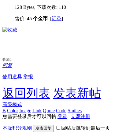
128 Bytes, 下载次数: 110
售价:
45 个金币
[
记录
]
收藏
2
回复
使用道具
举报
返回列表
发表新帖
高级模式
B
Color
Image
Link
Quote
Code
Smilies
您需要登录后才可以回帖
登录
|
立即注册
本版积分规则
回帖后跳转到最后一页
发表回复