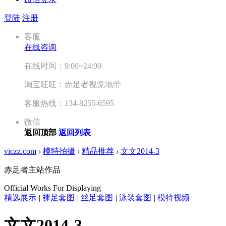
登陆
注册
客服
在线咨询
在线时间：9:00~24:00
淘宝旺旺：赤足者视觉地带
客服热线：134-8255-6595
微信
返回顶部
返回列表
viczz.com
›
模特拍摄
›
精品推荐
›
文文2014-3
赤足者主站作品
Official Works For Displaying
精选展示
|
裸足套图
|
丝足套图
|
泳装套图
|
模特视频
文文2014-3