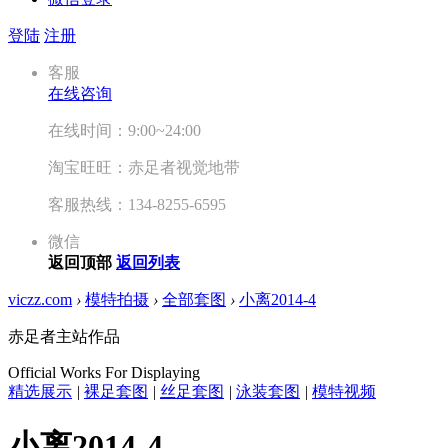
登陆
注册
客服
在线咨询
在线时间：9:00~24:00
淘宝旺旺：赤足者视觉地带
客服热线：134-8255-6595
微信
返回顶部
返回列表
viczz.com
›
模特拍摄
›
全部套图
›
小离2014-4
赤足者主站作品
Official Works For Displaying
精选展示
|
裸足套图
|
丝足套图
|
泳装套图
|
模特视频
小离2014-4