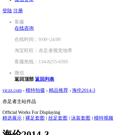
登陆
注册
客服
在线咨询
在线时间：9:00~24:00
淘宝旺旺：赤足者视觉地带
客服热线：134-8255-6595
微信
返回顶部
返回列表
viczz.com
›
模特拍摄
›
精品推荐
›
海伦2014-3
赤足者主站作品
Official Works For Displaying
精选展示
|
裸足套图
|
丝足套图
|
泳装套图
|
模特视频
海伦2014-3