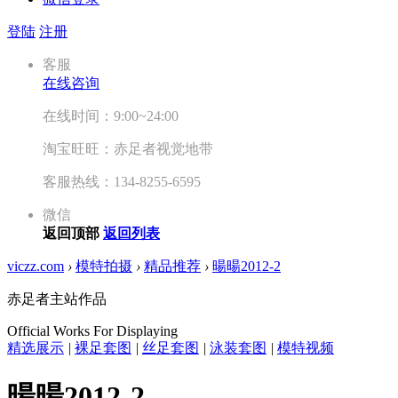
登陆
注册
客服
在线咨询
在线时间：9:00~24:00
淘宝旺旺：赤足者视觉地带
客服热线：134-8255-6595
微信
返回顶部
返回列表
viczz.com
›
模特拍摄
›
精品推荐
›
暘暘2012-2
赤足者主站作品
Official Works For Displaying
精选展示
|
裸足套图
|
丝足套图
|
泳装套图
|
模特视频
暘暘2012-2