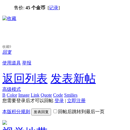
售价:
45 个金币
[
记录
]
收藏
9
回复
使用道具
举报
返回列表
发表新帖
高级模式
B
Color
Image
Link
Quote
Code
Smilies
您需要登录后才可以回帖
登录
|
立即注册
本版积分规则
回帖后跳转到最后一页
发表回复