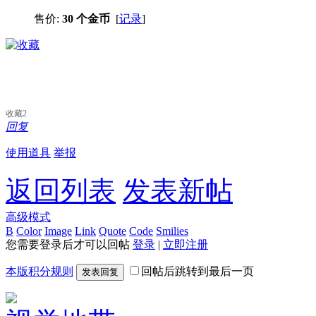
售价:
30 个金币
[
记录
]
收藏
2
回复
使用道具
举报
返回列表
发表新帖
高级模式
B
Color
Image
Link
Quote
Code
Smilies
您需要登录后才可以回帖
登录
|
立即注册
本版积分规则
回帖后跳转到最后一页
发表回复