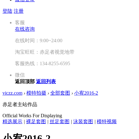
登陆
注册
客服
在线咨询
在线时间：9:00~24:00
淘宝旺旺：赤足者视觉地带
客服热线：134-8255-6595
微信
返回顶部
返回列表
viczz.com
›
模特拍摄
›
全部套图
›
小宥2016-2
赤足者主站作品
Official Works For Displaying
精选展示
|
裸足套图
|
丝足套图
|
泳装套图
|
模特视频
小宥2016-2