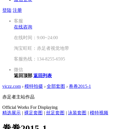
登陆
注册
客服
在线咨询
在线时间：9:00~24:00
淘宝旺旺：赤足者视觉地带
客服热线：134-8255-6595
微信
返回顶部
返回列表
viczz.com
›
模特拍摄
›
全部套图
›
卷卷2015-1
赤足者主站作品
Official Works For Displaying
精选展示
|
裸足套图
|
丝足套图
|
泳装套图
|
模特视频
卷卷2015-1