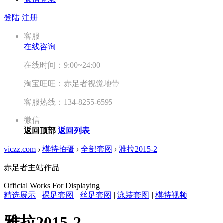
登陆
注册
客服
在线咨询
在线时间：9:00~24:00
淘宝旺旺：赤足者视觉地带
客服热线：134-8255-6595
微信
返回顶部
返回列表
viczz.com
›
模特拍摄
›
全部套图
›
雅拉2015-2
赤足者主站作品
Official Works For Displaying
精选展示
|
裸足套图
|
丝足套图
|
泳装套图
|
模特视频
雅拉2015-2