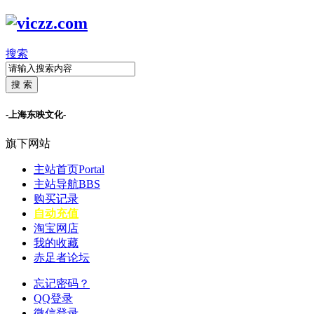
搜索
搜 索
-上海东映文化-
旗下网站
主站首页
Portal
主站导航
BBS
购买记录
自动充值
淘宝网店
我的收藏
赤足者论坛
忘记密码？
QQ登录
微信登录