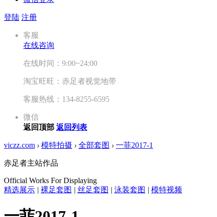
登陆
注册
客服
在线咨询
在线时间：9:00~24:00
淘宝旺旺：赤足者视觉地带
客服热线：134-8255-6595
微信
返回顶部
返回列表
viczz.com
›
模特拍摄
›
全部套图
›
一菲2017-1
赤足者主站作品
Official Works For Displaying
精选展示
|
裸足套图
|
丝足套图
|
泳装套图
|
模特视频
一菲2017-1