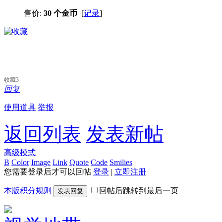
售价:
30 个金币
[
记录
]
收藏
3
回复
使用道具
举报
返回列表
发表新帖
高级模式
B
Color
Image
Link
Quote
Code
Smilies
您需要登录后才可以回帖
登录
|
立即注册
本版积分规则
回帖后跳转到最后一页
发表回复