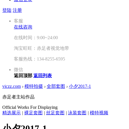
登陆
注册
客服
在线咨询
在线时间：9:00~24:00
淘宝旺旺：赤足者视觉地带
客服热线：134-8255-6595
微信
返回顶部
返回列表
viczz.com
›
模特拍摄
›
全部套图
›
小夕2017-1
赤足者主站作品
Official Works For Displaying
精选展示
|
裸足套图
|
丝足套图
|
泳装套图
|
模特视频
小夕2017-1