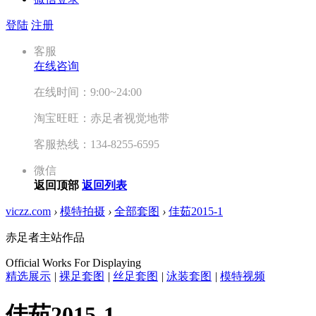
登陆
注册
客服
在线咨询
在线时间：9:00~24:00
淘宝旺旺：赤足者视觉地带
客服热线：134-8255-6595
微信
返回顶部
返回列表
viczz.com
›
模特拍摄
›
全部套图
›
佳茹2015-1
赤足者主站作品
Official Works For Displaying
精选展示
|
裸足套图
|
丝足套图
|
泳装套图
|
模特视频
佳茹2015-1