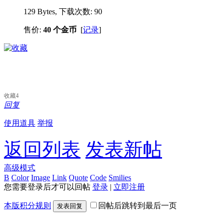
129 Bytes, 下载次数: 90
售价:
40 个金币
[
记录
]
收藏
4
回复
使用道具
举报
返回列表
发表新帖
高级模式
B
Color
Image
Link
Quote
Code
Smilies
您需要登录后才可以回帖
登录
|
立即注册
本版积分规则
回帖后跳转到最后一页
发表回复