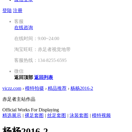
登陆
注册
客服
在线咨询
在线时间：9:00~24:00
淘宝旺旺：赤足者视觉地带
客服热线：134-8255-6595
微信
返回顶部
返回列表
viczz.com
›
模特拍摄
›
精品推荐
›
杨杨2016-2
赤足者主站作品
Official Works For Displaying
精选展示
|
裸足套图
|
丝足套图
|
泳装套图
|
模特视频
杨杨2016-2