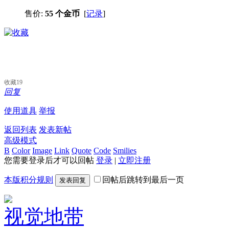
售价:
55 个金币
[
记录
]
收藏
19
回复
使用道具
举报
返回列表
发表新帖
高级模式
B
Color
Image
Link
Quote
Code
Smilies
您需要登录后才可以回帖
登录
|
立即注册
本版积分规则
回帖后跳转到最后一页
发表回复
视觉地带