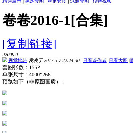
精选展示
|
裸足套图
|
丝足套图
|
泳装套图
|
模特视频
卷卷2016-1[合集]
[复制链接]
92009
0
视觉地带
发表于 2017-3-7 22:24:30
|
只看该作者
|
只看大图
|
套图张数：155P
单张尺寸：4000*2661
预览如下（非原图画质）：