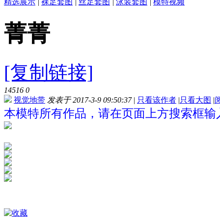
精选展示
|
裸足套图
|
丝足套图
|
泳装套图
|
模特视频
菁菁
[复制链接]
14516
0
视觉地带
发表于 2017-3-9 09:50:37
|
只看该作者
|
只看大图
|
本模特所有作品，请在页面上方搜索框输入