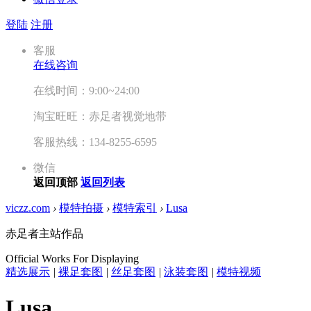
登陆
注册
客服
在线咨询
在线时间：9:00~24:00
淘宝旺旺：赤足者视觉地带
客服热线：134-8255-6595
微信
返回顶部
返回列表
viczz.com
›
模特拍摄
›
模特索引
›
Lusa
赤足者主站作品
Official Works For Displaying
精选展示
|
裸足套图
|
丝足套图
|
泳装套图
|
模特视频
Lusa