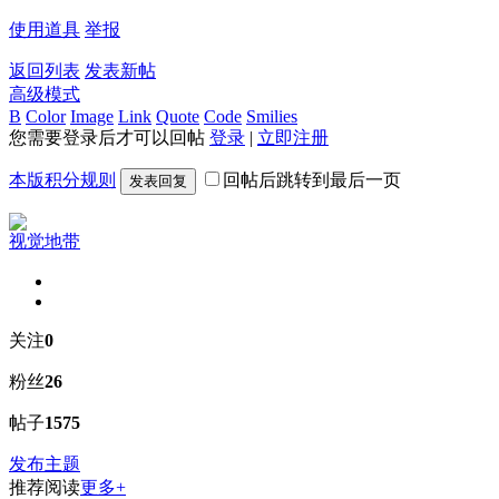
使用道具
举报
返回列表
发表新帖
高级模式
B
Color
Image
Link
Quote
Code
Smilies
您需要登录后才可以回帖
登录
|
立即注册
本版积分规则
回帖后跳转到最后一页
发表回复
视觉地带
关注
0
粉丝
26
帖子
1575
发布主题
推荐阅读
更多+