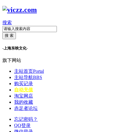
搜索
搜 索
-上海东映文化-
旗下网站
主站首页
Portal
主站导航
BBS
购买记录
自动充值
淘宝网店
我的收藏
赤足者论坛
忘记密码？
QQ登录
微信登录