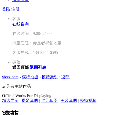
登陆
注册
客服
在线咨询
在线时间：9:00~24:00
淘宝旺旺：赤足者视觉地带
客服热线：134-8255-6595
微信
返回顶部
返回列表
viczz.com
›
模特拍摄
›
模特索引
›
凌菲
赤足者主站作品
Official Works For Displaying
精选展示
|
裸足套图
|
丝足套图
|
泳装套图
|
模特视频
凌菲