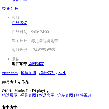
登陆
注册
客服
在线咨询
在线时间：9:00~24:00
淘宝旺旺：赤足者视觉地带
客服热线：134-8255-6595
微信
返回顶部
返回列表
viczz.com
›
模特拍摄
›
模特索引
›
娃娃
赤足者主站作品
Official Works For Displaying
精选展示
|
裸足套图
|
丝足套图
|
泳装套图
|
模特视频
娃娃