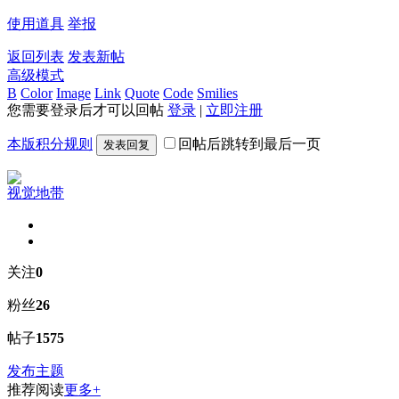
使用道具
举报
返回列表
发表新帖
高级模式
B
Color
Image
Link
Quote
Code
Smilies
您需要登录后才可以回帖
登录
|
立即注册
本版积分规则
回帖后跳转到最后一页
发表回复
视觉地带
关注
0
粉丝
26
帖子
1575
发布主题
推荐阅读
更多+