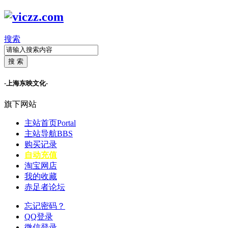
搜索
搜 索
-上海东映文化-
旗下网站
主站首页
Portal
主站导航
BBS
购买记录
自动充值
淘宝网店
我的收藏
赤足者论坛
忘记密码？
QQ登录
微信登录