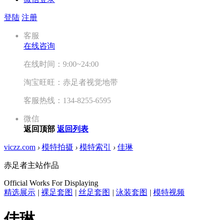
登陆
注册
客服
在线咨询
在线时间：9:00~24:00
淘宝旺旺：赤足者视觉地带
客服热线：134-8255-6595
微信
返回顶部
返回列表
viczz.com
›
模特拍摄
›
模特索引
›
佳琳
赤足者主站作品
Official Works For Displaying
精选展示
|
裸足套图
|
丝足套图
|
泳装套图
|
模特视频
佳琳