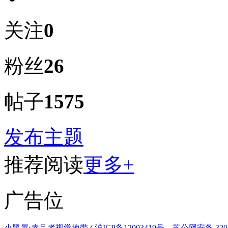
关注
0
粉丝
26
帖子
1575
发布主题
推荐阅读
更多+
广告位
小黑屋
⋅
赤足者视觉地带
(
沪ICP备12003419号，苏公网安备 3207