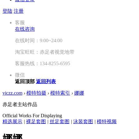
登陆
注册
客服
在线咨询
在线时间：9:00~24:00
淘宝旺旺：赤足者视觉地带
客服热线：134-8255-6595
微信
返回顶部
返回列表
viczz.com
›
模特拍摄
›
模特索引
›
娜娜
赤足者主站作品
Official Works For Displaying
精选展示
|
裸足套图
|
丝足套图
|
泳装套图
|
模特视频
娜娜