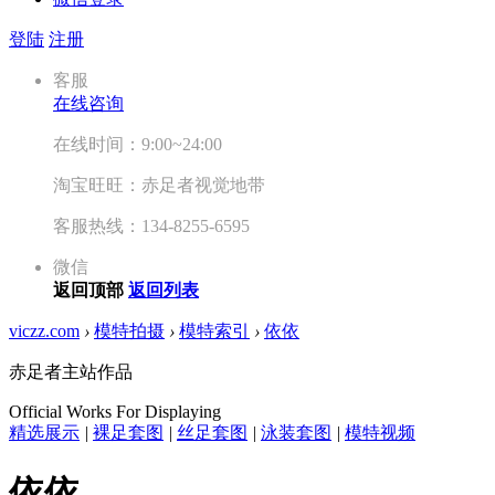
登陆
注册
客服
在线咨询
在线时间：9:00~24:00
淘宝旺旺：赤足者视觉地带
客服热线：134-8255-6595
微信
返回顶部
返回列表
viczz.com
›
模特拍摄
›
模特索引
›
依依
赤足者主站作品
Official Works For Displaying
精选展示
|
裸足套图
|
丝足套图
|
泳装套图
|
模特视频
依依