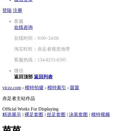
登陆
注册
客服
在线咨询
在线时间：9:00~24:00
淘宝旺旺：赤足者视觉地带
客服热线：134-8255-6595
微信
返回顶部
返回列表
viczz.com
›
模特拍摄
›
模特索引
›
茵茵
赤足者主站作品
Official Works For Displaying
精选展示
|
裸足套图
|
丝足套图
|
泳装套图
|
模特视频
茵茵