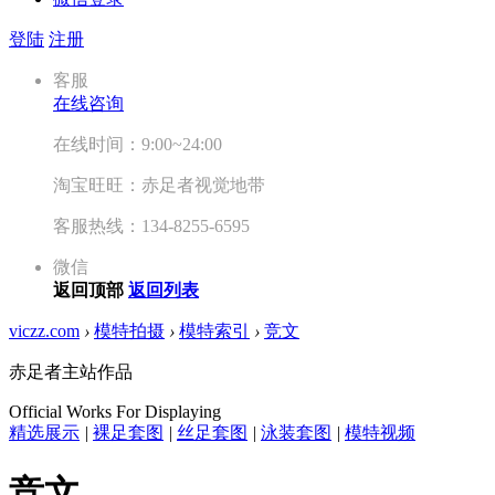
登陆
注册
客服
在线咨询
在线时间：9:00~24:00
淘宝旺旺：赤足者视觉地带
客服热线：134-8255-6595
微信
返回顶部
返回列表
viczz.com
›
模特拍摄
›
模特索引
›
竞文
赤足者主站作品
Official Works For Displaying
精选展示
|
裸足套图
|
丝足套图
|
泳装套图
|
模特视频
竞文