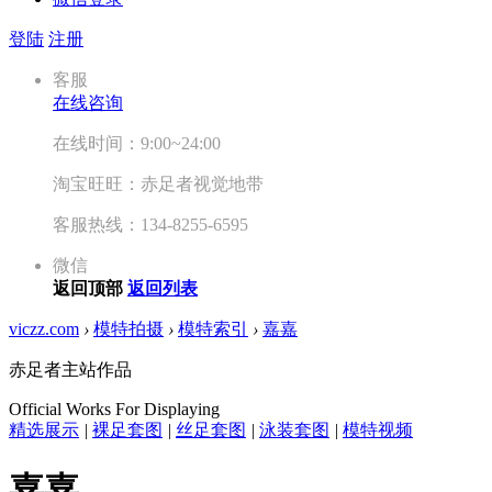
登陆
注册
客服
在线咨询
在线时间：9:00~24:00
淘宝旺旺：赤足者视觉地带
客服热线：134-8255-6595
微信
返回顶部
返回列表
viczz.com
›
模特拍摄
›
模特索引
›
嘉嘉
赤足者主站作品
Official Works For Displaying
精选展示
|
裸足套图
|
丝足套图
|
泳装套图
|
模特视频
嘉嘉