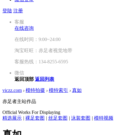
登陆
注册
客服
在线咨询
在线时间：9:00~24:00
淘宝旺旺：赤足者视觉地带
客服热线：134-8255-6595
微信
返回顶部
返回列表
viczz.com
›
模特拍摄
›
模特索引
›
真如
赤足者主站作品
Official Works For Displaying
精选展示
|
裸足套图
|
丝足套图
|
泳装套图
|
模特视频
真如