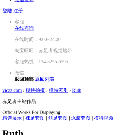
登陆
注册
客服
在线咨询
在线时间：9:00~24:00
淘宝旺旺：赤足者视觉地带
客服热线：134-8255-6595
微信
返回顶部
返回列表
viczz.com
›
模特拍摄
›
模特索引
›
Ruth
赤足者主站作品
Official Works For Displaying
精选展示
|
裸足套图
|
丝足套图
|
泳装套图
|
模特视频
Ruth