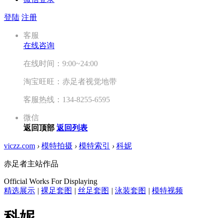
登陆
注册
客服
在线咨询
在线时间：9:00~24:00
淘宝旺旺：赤足者视觉地带
客服热线：134-8255-6595
微信
返回顶部
返回列表
viczz.com
›
模特拍摄
›
模特索引
›
科妮
赤足者主站作品
Official Works For Displaying
精选展示
|
裸足套图
|
丝足套图
|
泳装套图
|
模特视频
科妮