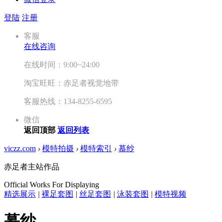
登陆
注册
客服
在线咨询
在线时间：9:00~24:00
淘宝旺旺：赤足者视觉地带
客服热线：134-8255-6595
微信
返回顶部
返回列表
viczz.com
›
模特拍摄
›
模特索引
›
慕纱
赤足者主站作品
Official Works For Displaying
精选展示
|
裸足套图
|
丝足套图
|
泳装套图
|
模特视频
慕纱