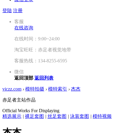
登陆
注册
客服
在线咨询
在线时间：9:00~24:00
淘宝旺旺：赤足者视觉地带
客服热线：134-8255-6595
微信
返回顶部
返回列表
viczz.com
›
模特拍摄
›
模特索引
›
杰杰
赤足者主站作品
Official Works For Displaying
精选展示
|
裸足套图
|
丝足套图
|
泳装套图
|
模特视频
杰杰