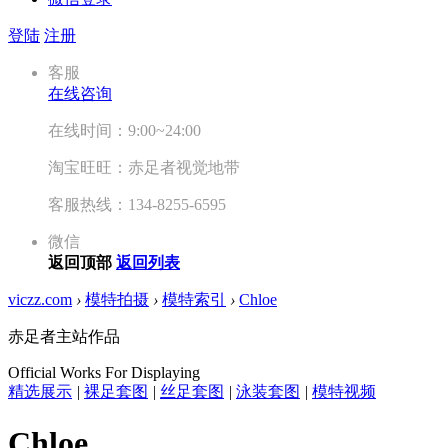
登陆
注册
客服
在线咨询
在线时间：9:00~24:00
淘宝旺旺：赤足者视觉地带
客服热线：134-8255-6595
微信
返回顶部
返回列表
viczz.com
›
模特拍摄
›
模特索引
›
Chloe
赤足者主站作品
Official Works For Displaying
精选展示
|
裸足套图
|
丝足套图
|
泳装套图
|
模特视频
Chloe