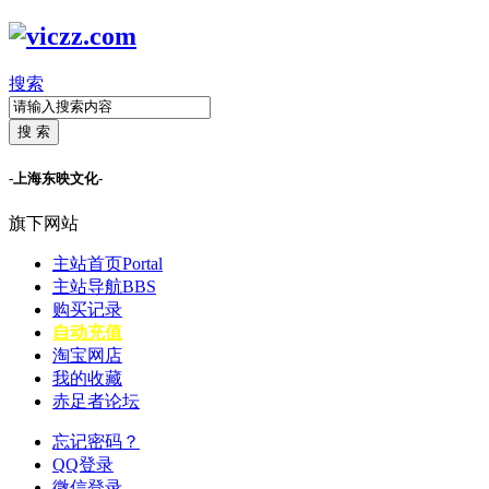
搜索
搜 索
-上海东映文化-
旗下网站
主站首页
Portal
主站导航
BBS
购买记录
自动充值
淘宝网店
我的收藏
赤足者论坛
忘记密码？
QQ登录
微信登录