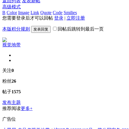
返回列表
发表新帖
高级模式
B
Color
Image
Link
Quote
Code
Smilies
您需要登录后才可以回帖
登录
|
立即注册
本版积分规则
回帖后跳转到最后一页
发表回复
视觉地带
关注
0
粉丝
26
帖子
1575
发布主题
推荐阅读
更多+
广告位